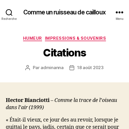
Comme un ruisseau de cailloux
Recherche
Menu
Catégories
HUMEUR
IMPRESSIONS & SOUVENIRS
Citations
Par
adminanna
18 août 2023
Auteur
Date
de
de
l’article
l’article
Hector Bianciotti
–
Comme la trace de l’oiseau
dans l’air (1999)
« Était-il vieux, ce jour des au revoir, lorsque je
quittai le pays, jadis, certain que ce serait pour