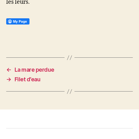
les leurs.
←
La mare perdue
→
Filet d’eau