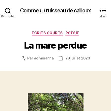
Comme un ruisseau de cailloux
Recherche
Menu
Catégories
ECRITS COURTS
POÉSIE
La mare perdue
Par
adminanna
28 juillet 2023
Auteur
Date
de
de
l’article
l’article