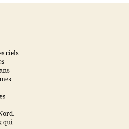
es ciels
es
dans
omes
es
Nord.
x qui