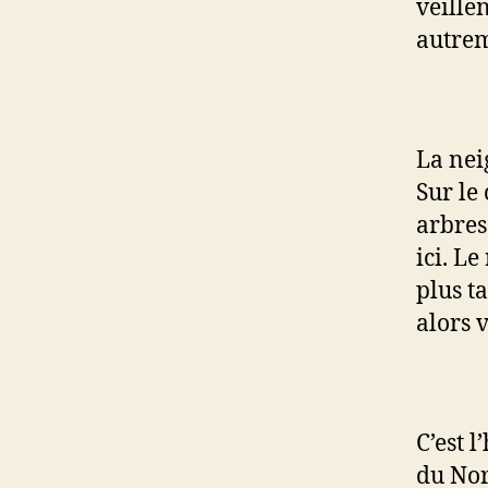
veillen
autrem
La nei
Sur le
arbres
ici. Le
plus t
alors 
C’est 
du Nor