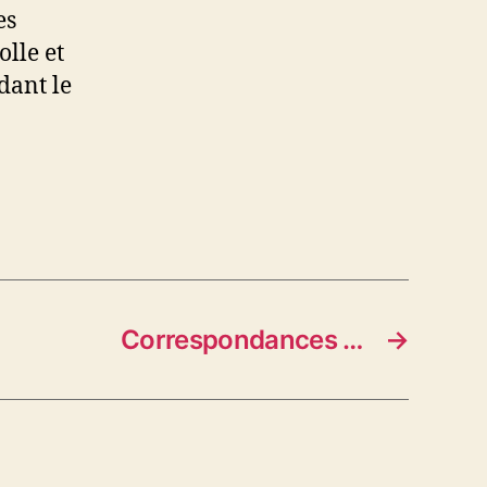
es
lle et
dant le
Correspondances …
→