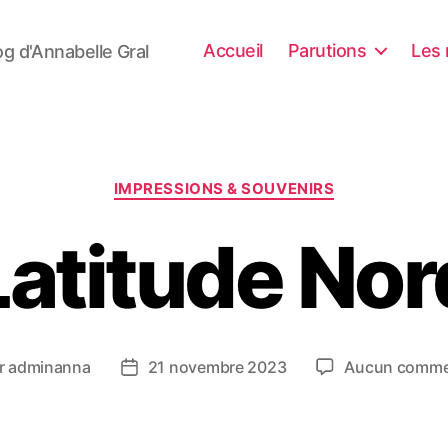
Accueil
Parutions
Les 
og d'Annabelle Gral
Catégories
IMPRESSIONS & SOUVENIRS
Latitude Nor
r
adminanna
21 novembre 2023
Aucun comme
ur
Date
de
cle
l’article