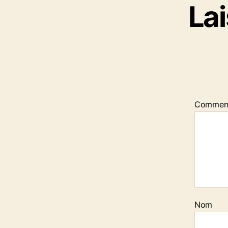
La
Commen
Nom