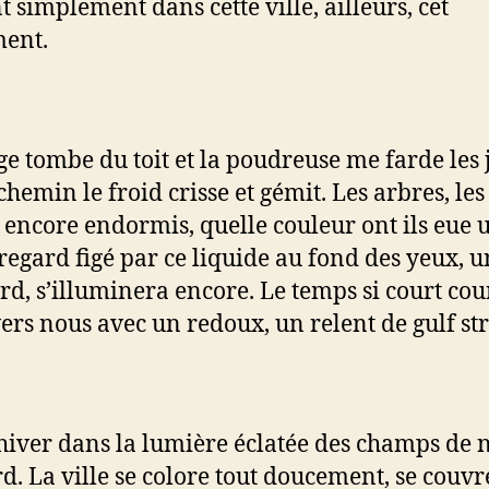
t simplement dans cette ville, ailleurs, cet
ent.
ge tombe du toit et la poudreuse me farde les 
 chemin le froid crisse et gémit. Les arbres, le
 encore endormis, quelle couleur ont ils eue 
 regard figé par ce liquide au fond des yeux, u
ard, s’illuminera encore. Le temps si court cou
vers nous avec un redoux, un relent de gulf st
l’hiver dans la lumière éclatée des champs de 
d. La ville se colore tout doucement, se couvr