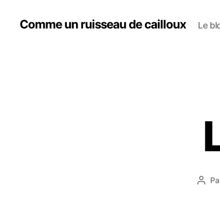
Comme un ruisseau de cailloux
Le bl
Pa
Aute
de
l’arti