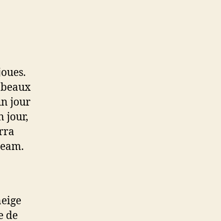
joues.
s beaux
un jour
n jour,
rra
ream.
neige
e de