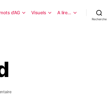
mots d’AG
Visuels
A lire…
Recherche
d
sur
ntaire
Latitude
Nord