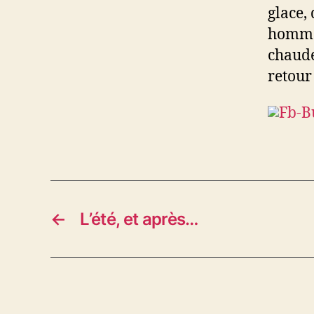
glace,
hommes
chaude
retour
←
L’été, et après…